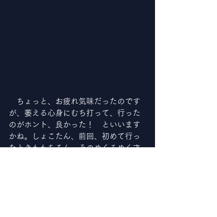
　ちょっと、お疲れ気味だったのです
が、萎える心身にむち打って、行った
のがホント、良かった！　といいます
かね。しょこたん、前回、初めて行っ
たときももちろん、そのめくるめく才
能に驚かされたのですが、今回はサウ
ンドそのものがナイス。全盛期の森高
千里もカーネーションという凄腕がバ
ックバンドでめちゃくちゃやったのが
カッコよかったのですが、しょこたん