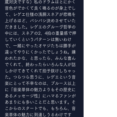
蔵対決ですな）私のドラムはとにかく
音色がでかくて良く鳴るのが身上でし
て、レゲエ仕様の浅胴スネアが悲鳴を
上げるほど、バシバシ決めさせていた
だきました。レゲエのグルーヴ哲学の
中には、スネアの2、4拍の重量感で押
していくというパターンは無いわけ
で、一緒にやったオヤジたちは勝手が
違ってやりにくかったでしょうね。嫌
われたかな、と思ったら、みんな喜ん
でくれて、終わったらいろんな人が話
しかけてきてくれて拍子抜けしちゃっ
た。つらつら思うに、レゲエという音
楽にとって不幸なのは、ブルース以上
に「音楽単体の魅力よりもその歴史に
あるメッセージ性」にハマるファンが
あまりにも多いことだと思います。そ
こからのスタートでも、もちろん、音
楽単体の魅力に到達しうるわけです