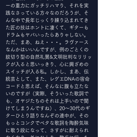
ーの重力にガッチリハマり、それを実
践なさっている方々なのだろうが、そ
んな中で長年じっくり練り込まれてき
た匠の技はホントに凄くて、ギターも
ドラムもヤバいったらありゃしない。
ただ、まあ、ねえ・・・。ラヴァース
なんかはいいんですが、例のごとくの
紋切り型の自然礼賛&文明批判なリリッ
クが入ると思いっきり、心に興ざめの
スイッチが入る私。しかし、まあ、伝
統芸として、また、レゲエDNAの宿命
コードと思えば、そんなに腹も立たな
いのですが（実際、そういった歌詞で
も、オヤジたちのそれは上手いので聞
けてしまうんですね）、20〜30代のギ
ターひとり語りなんぞの連中が、その
もっとコンクでベタな歌詞を陶酔気味
に歌う段になって、さすがに耐えられ