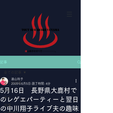
記事
全ての記事
湯山玲子
全ての記事
2009年6月5日
読了時間: 4分
5月16日 長野県大鹿村で
Blog
著作
のレゲエパーティーと翌日
連載
の中川翔子ライブ夫の趣味
出演情報