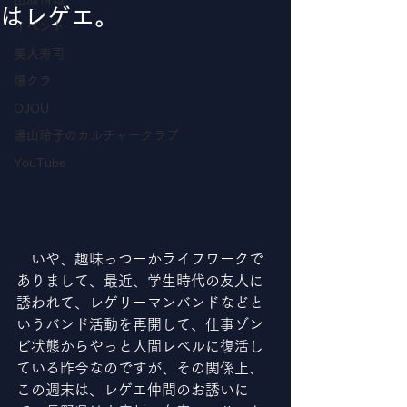
はレゲエ。
イベント
美人寿司
爆クラ
OJOU
湯山玲子のカルチャークラブ
YouTube
　いや、趣味っつーかライフワークで
ありまして、最近、学生時代の友人に
誘われて、レゲリーマンバンドなどと
いうバンド活動を再開して、仕事ゾン
ビ状態からやっと人間レベルに復活し
ている昨今なのですが、その関係上、
この週末は、レゲエ仲間のお誘いに