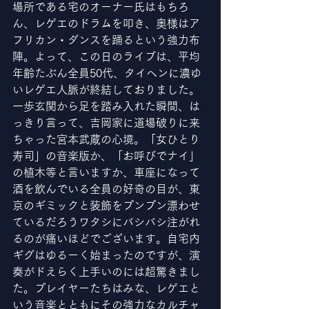
場所である宅のオーナー氏はもちろ
ん、レゲエのドラムを叩き、奥様はア
フリカン・ダンスを踊るという強力布
陣。よって、この日のライブは、平均
年齢たぶん全員50代、タイヘンに濃ゆ
いレゲエ人脈が終結しておりました。
一歩玄関から足を踏み入れた瞬間、は
っきり言って、吉岡家に道場破りに来
ちゃった宮本武蔵の心境。「女ひとり
寿司」の音楽版か、「お呼びでナイ」
の植木等と言いますか、車座になって
酒を飲んでいる全員の好奇の目が、東
京のギミックと装飾をプンプン漂わせ
ているだろうワタシにバシバシ注がれ
るのが痛いほどでございます。自宅内
ギグはゆるーく始まったのですが、演
奏がドえらく上手いのには超驚きまし
た。プレイヤーたちはみな、レゲエと
いう音楽とともにその強力なカルチャ