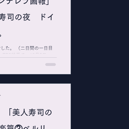
シンデレラ画報」
寿司の夜 ドイ
。
した。 （二日間の一日目
、TBS特番で、10月5日
シンデレラ画報」のスタジオ
ジオ入りしました。雛壇のひ
ですが、バラエティー番組の
深いモノで...
分
日）「美人寿司の
楽篇②ベルリ