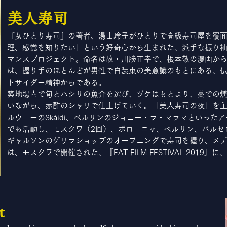
美人寿司
『女ひとり寿司』の著者、湯山玲子がひとりで高級寿司屋を覆
理、感覚を知りたい」という好奇心から生まれた、派手な振り
マンスプロジェクト。命名は故・川勝正幸で、根本敬の漫画か
は、握り手のほとんどが男性で白装束の美意識のもとにある、
トサイダー精神からである。
築地場内で旬とハシリの魚介を選び、ヅケはもとより、藁での
いながら、赤酢のシャリで仕上げていく。「美人寿司の夜」を
ルウェーのSkáidi、ベルリンのジョニー・ラ・マラマといった
でも活動し、モスクワ（2回）、ボローニャ、ベルリン、バルセ
ギャルソンのゲリラショップのオープニングで寿司を握り、メディ
は、モスクワで開催された、『EAT FILM FESTIVAL 2019
t