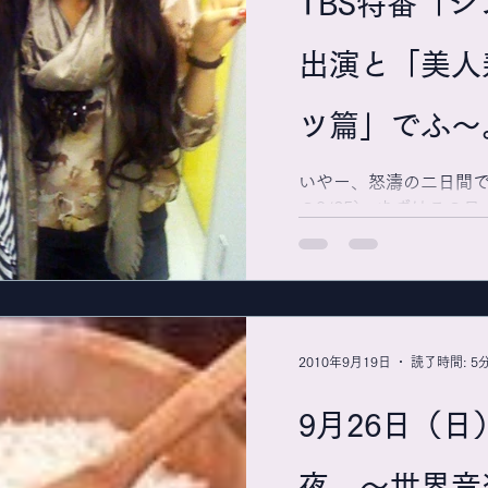
TBS特番「
出演と「美人
ツ篇」でふ〜
いやー、怒濤の二日間で
の9/25） まずはこの日
11:50放送予定の、「
収録のため、砧のスタ
とりとして出演したの
制作現場体験は相当に興味
2010年9月19日
読了時間: 5
9月26日（
夜 〜世界音