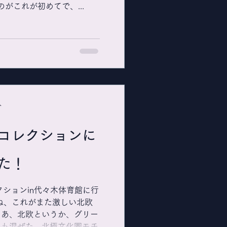
がこれが初めてで、...
分
コレクションに
た！
クションin代々木体育館に行
ね、これがまた激しい北欧
まあ、北欧というか、グリー
ドも混ぜた、北極文化圏モチ