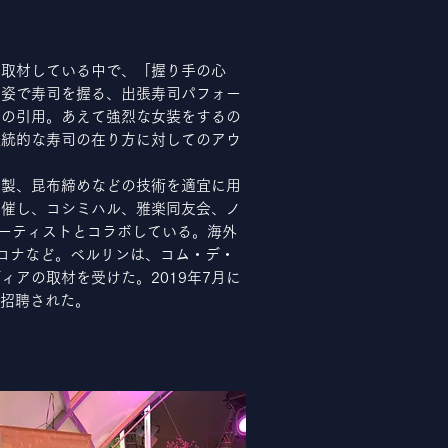
面取材している中で、「握り手の心
袖姿で寿司を握る、出張寿司パフォー
らの引用。あえて強烈な女装をするの
伝統的な寿司の在り方に対してのアウ
燻製、昆布締めなどの技術を適宜に用
主催し、コシミハル、雅楽同友会、ノ
アーティストとコラボしている。海外
ロナなど。ベルリンは、コム・デ・
アの取材を受けた。2019年7月に
』に、招聘された。