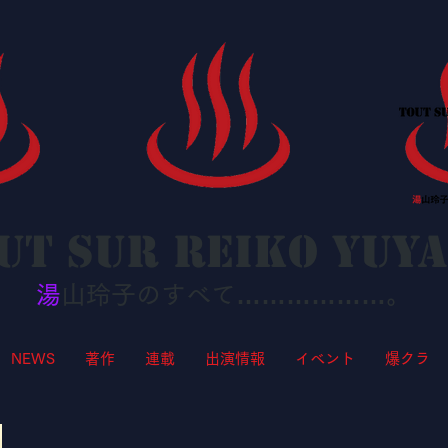
ut sur Reiko YUY
湯
山玲子のすべて………………。
NEWS
著作
連載
出演情報
イベント
爆クラ