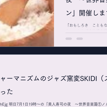
ン」開催しま
「おもしろき ことも
と、これただ今佳境を迎
高杉晋作の辞世の句です
司のポリシーであると
寿司のある、ポストク
寿司の夜 世界音楽篇②ベ
ャーマニズムのジャズ窯変SKIDI
った
/Z4kSDU1hEjg 明日7月1日19時〜の「美人寿司の夜 〜世界音楽