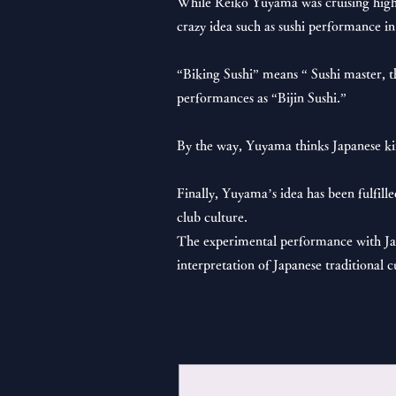
While Reiko Yuyama was cruising high-c
crazy idea such as sushi performance i
“Biking Sushi” means “ Sushi master, t
performances as “Bijin Sushi.”
By the way, Yuyama thinks Japanese kim
Finally, Yuyama’s idea has been fulfill
club culture.
The experimental performance with Jap
interpretation of Japanese traditional c