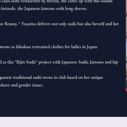
lass sushi restaurants by herself, she came up with this sounds
n furisode, the Japanese kimono with long sleeves.
he Beauty.” Yuyama delivers not only sushi but also herself and her
ono as fabulous restrained clothes for ladies in Japan.
ed as this "Bijin Sushi” project with Japanese Sushi, kimono and hip
anese traditional sushi menu in club based on her unique
ulture and gender issues.