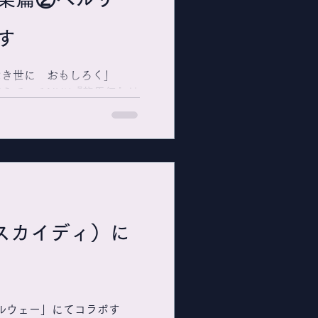
す
なき世に おもしろく」
えているNHK『龍馬伝』は
が、 これ、まさに美人寿
感じ入りつつのご案内です。
ラブ時代の新ラウンジ「美人
ルリン」は、彼の地...
（スカイディ）に
篇①ノルウェー」にてコラボす