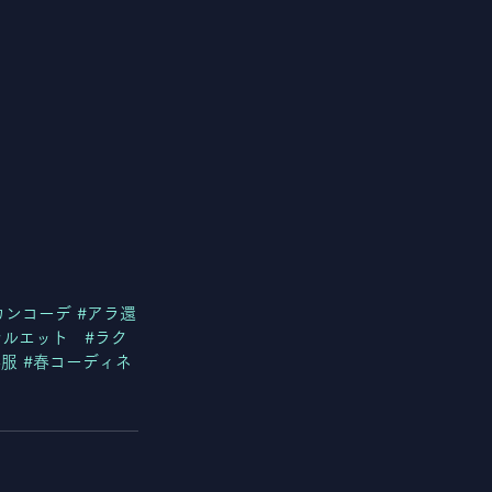
カンコーデ
#アラ還
シルエット
#ラク
春服
#春コーディネ