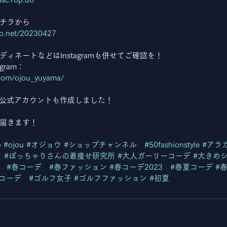
チラから
ko.net/20230427
ィネートなどはInstagramも併せてご確認を！
gram：
.com/ojou_yuyama/
NE公式アカウントも作成しました！
q
届きます！
o
#ojou
#オジョウ
#ショップチャンネル
#50fashionstyle
#アラ
#ぽっちゃりさんの着痩せ研究所
#大人ガーリーコーデ
#大きめ
　
#春コーデ
#春ファッション
#春コーデ2023
#春夏コーデ
#
コーデ
#ゴルフ女子
#ゴルフファッション
#初夏