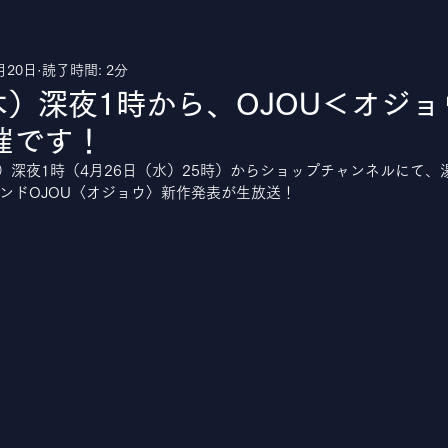
月20日
読了時間: 2分
uTube
木）深夜1時から、OJOU＜オジ
催です！
木）深夜1時（4月26日（水）25時）からショップチャンネルにて
ンドOJOU〈オジョウ〉新作発表が生放送！ 