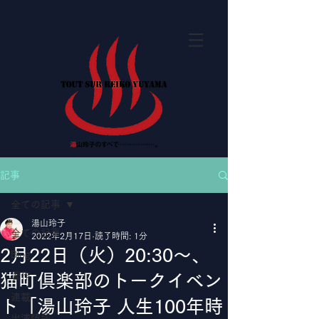
記事
全ての記事
湯山玲子
全ての記事
2022年2月17日
読了時間: 1分
2月22日（火）20:30～、
Blog
著作
猫町倶楽部のトークイベン
連載
ト「湯山玲子 人生100年時
出演情報