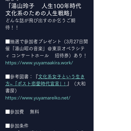
「湯山玲子    人生100年時代    
文化系のための人生戦略」
どんな話が飛び出すのか乞うご期
待！！
■抽選で参加者プレゼント（3月27日開
催「湯山昭の音楽」＠東京オペラシテ
ィ コンサートホール    招待券）あり！
https://www.yuyamaakira.work/
■参考図書：『
文化系女子という生き
方~「ポスト恋愛時代宣言」! 
』（大和
書房）
https://www.yuyamareiko.net/
■参加費    無料
■参加条件