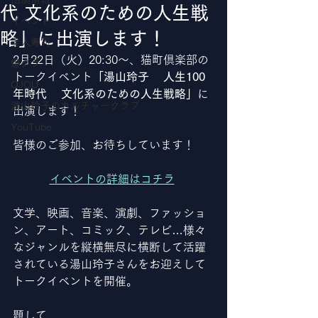
代 文化系のための人生戦
イベント
略」に出演します！
美人寿司
2月22日（火）20:30～、猫町倶楽部の
爆クラ
トークイベント
「湯山玲子    人生100
OJOU
年時代    文化系のための人生戦略」
に
湯山玲子のカルチャークラブ
出演します！
YouTube
皆様のご参加、お待ちしています！
イベントの詳細はコチラ
文学、映画、音楽、演劇、ファッショ
ン、アート、コミック、テレビ…様々
なジャンルを縦横無尽に横断して活躍
されている湯山玲子さんをお迎えして
トークイベントを開催。
題して