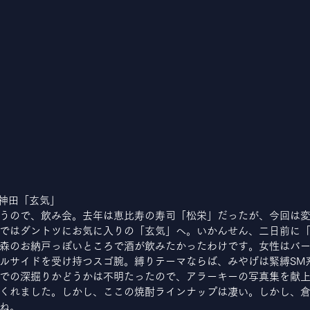
神田「玄気」
うので、飲み会。去年は恵比寿の寿司「松栄」だったが、今回は
ではダントツにお気に入りの「玄気」へ。いかんせん、二日前に
森のお納戸っぽいところで酒が飲みたかったわけです。女性はバ
ルサイドを受け持つスゴ腕。縛りテーマならば、みやげは緊縛SM
での深掘りかどうかは不明たったので、アラーキーの写真集を献
くれました。しかし、ここの焼酎ラインナップは凄い。しかし、
ね。