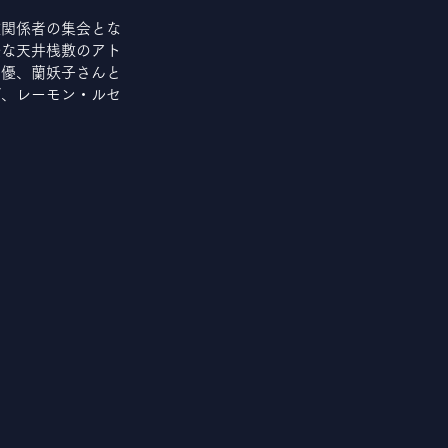
敷関係者の集会とな
怪な天井桟敷のアト
女優、蘭妖子さんと
ば、レーモン・ルセ