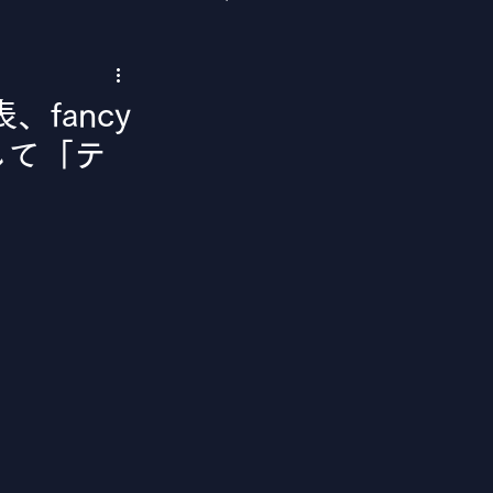
fancy
して「テ