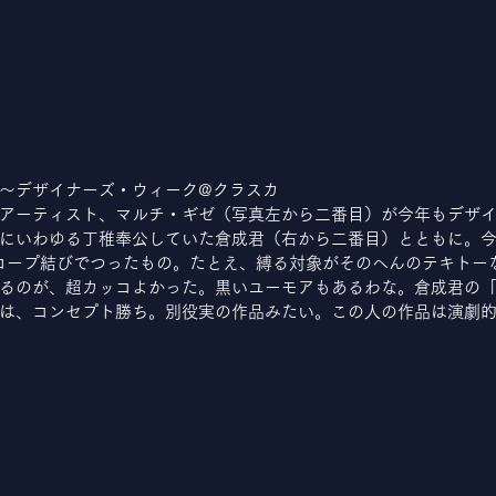
～デザイナーズ・ウィーク@クラスカ
アーティスト、マルチ・ギゼ（写真左から二番目）が今年もデザ
にいわゆる丁稚奉公していた倉成君（右から二番目）とともに。
ロープ結びでつったもの。たとえ、縛る対象がそのへんのテキトー
るのが、超カッコよかった。黒いユーモアもあるわな。倉成君の
は、コンセプト勝ち。別役実の作品みたい。この人の作品は演劇