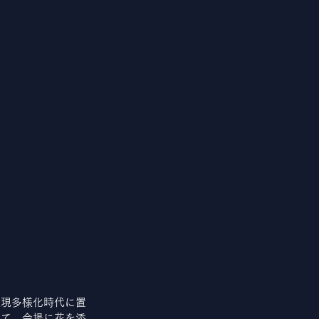
表現多様化時代に置
にて、会場に花を添