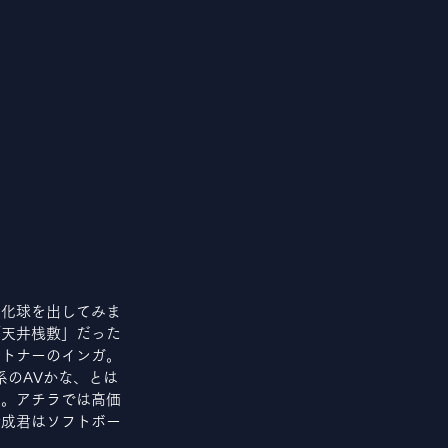
変化球を出してみま
「天井桟敷」だった
ートナーのインガ。
系のAVかな、とは
上。アチラでは高価
倉成君はソフトボー