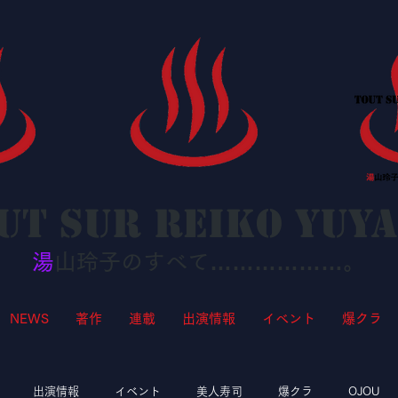
ut sur Reiko YUY
湯
山玲子のすべて………………。
NEWS
著作
連載
出演情報
イベント
爆クラ
出演情報
イベント
美人寿司
爆クラ
OJOU