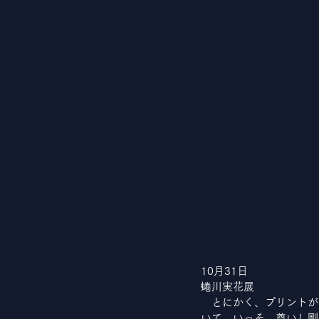
10月31日
蜷川実花展
　とにかく、プリントが
いて、いっそ、尊いし剛