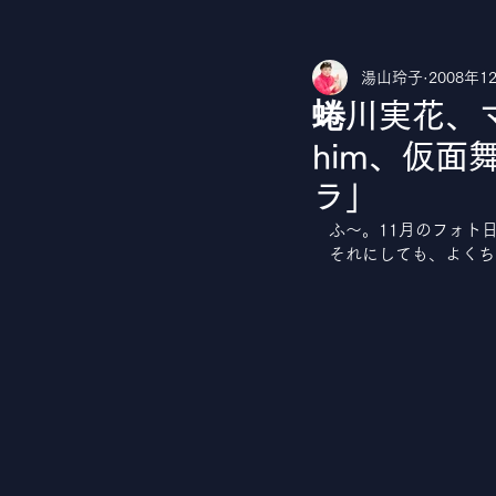
湯山玲子
2008年1
湯山玲子のカルチャークラブ
Yo
蜷川実花、マ
him、仮
ラ」
　ふ～。11月のフォト
　それにしても、よくち