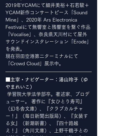
2019年YCAMにて細井美裕＋石若駿＋
YCAM新作コンサートピース「Sound 
Mine」、2020年 Ars Electronica 
Festivalにて無響室と残響室を繋ぐ作品
「Vocalise」、奈良県天川村にて屋外
サウンドインスタレーション「Erode」
を発表。
現在羽田空港第二ターミナルにて
「Crowd Cloud」展示中。
■主宰・ナビゲーター：湯山玲子（ゆ
やまれいこ）
 学習院大学法学部卒。著述家、プロデ
ューサー。 著作に『女ひとり寿司』
（幻冬舎文庫）、『クラブカルチャ
ー！』（毎日新聞出版局）、『女装す
る女』（新潮新書）、『四十路越
え！』（角川文庫）、上野千鶴子との