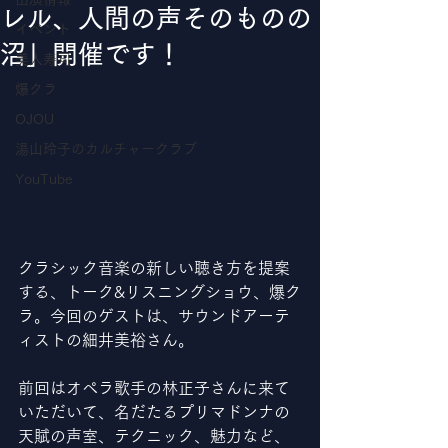
レル、人間の声そのものの
イベント
沼」開催です！
美人寿司
爆クラ
OJOU
湯山玲子のカルチャークラブ
YouTube
クラシック音楽の新しい聴き方を提案
する、トーク&リスニングショウ、爆ク
ラ。今回のゲストは、サウンドアーテ
ィストの細井美裕さん。
前回はオペラ歌手の林正子さんに来て
いただいて、名だたるプリマドンナの
天賦の声室、テクニック、魅力など、