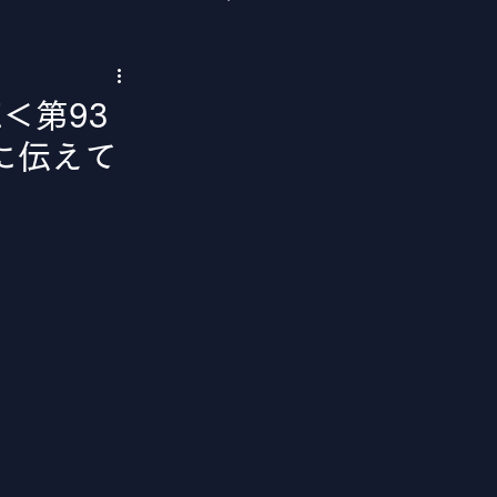
​＜第93
に伝えて