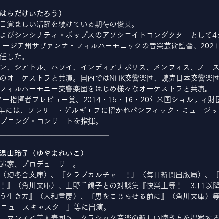
はらだけいたろう）
目覚ましい活躍を続けている期待の俊英。
よびシンシナティ・ポップスのアソシエイトコンダクターとして4
ジョージア州サヴァンナ・フィルハーモニックの音楽芸術監督、202
任した。
ン、シアトル、ハワイ、インディアナポリス、メンフィス、ノー
のオーケストラと共演。国内ではNHK交響楽団、読売日本交響楽
フィルハーモニー交響楽団をはじめ様々なオーケストラと共演。
ター指揮者プレビュー賞、2014・15・16・20年米国ショルティ
018年には、ワレリー・ゲルギエフに招かれパシフィック・ミュージ
ープニング・コンサートを指揮。
＿＿＿＿＿＿＿＿＿＿＿＿＿＿＿
湯山玲子（ゆやまれいこ）
述家、プロデューサー。
（幻冬舎文庫）、『クラブカルチャー！』（毎日新聞出版局）、
！』（角川文庫）、上野千鶴子との対談集『快楽上等！　3.11以
う生き方』（大和書房）、『男をこじらせる前に』（角川文庫）
S　ニュースキャスター』等に出演。
ーマンス＜美人寿司＞、クラシック音楽の新しい聴き方を提案す