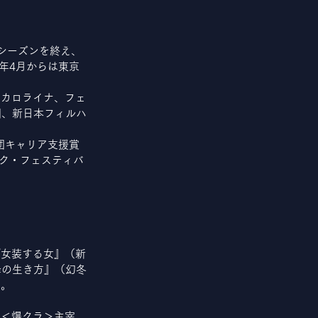
シーズンを終え、
1年4月からは東京
スカロライナ、フェ
団、新日本フィルハ
財団キャリア支援賞
ック・フェスティバ
『女装する女』（新
降の生き方』（幻冬
等。
る＜爆クラ＞主宰。