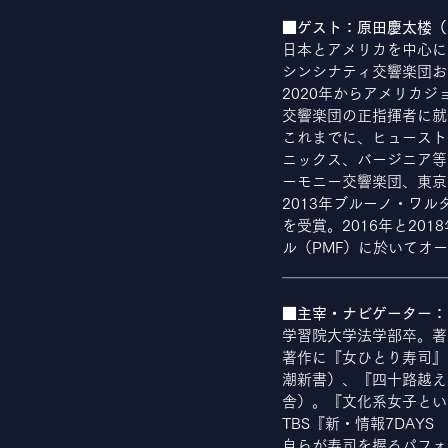
■ゲスト：原田慶太楼（
日本とアメリカを中心に
シンシナティ交響楽団お
2020年からアメリカ
交響楽団の正指揮者に就
これまでに、ヒュースト
ニックス、バージニア等
ーモニー交響楽団、東京
2013年ブルーノ・ワル
を受賞。2016年と2
ル（PMF）に於いてオ
＿＿＿＿＿＿＿＿＿＿＿
■主宰・ナビゲーター：
学習院大学法学部卒。著
著作に『女ひとり寿司』
潮新書）、『四十路越え
舎）。『文化系女子とい
TBS『新・情報7DAY
自らが寿司を握るパフォ