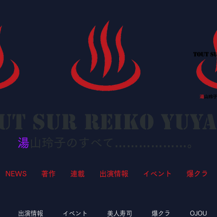
ut sur Reiko YUY
湯
山玲子のすべて………………。
NEWS
著作
連載
出演情報
イベント
爆クラ
出演情報
イベント
美人寿司
爆クラ
OJOU