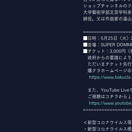
ショップチャンネルのフ
大学藝術学部文芸学科非
締役。父は作曲家の湯山
==================
■日時：5月25日（火）21
■会場：SUPER DOMM
■チケット：3,000円
　政府からの要請により
　ただいまチケット先行
　爆クラホームページの
https://www.bakucla
　また、YouTube L
　ご視聴はコチラから↓
https://www.youtub
==================
＜新型コロナウイルス等
・新型コロナウイルス感