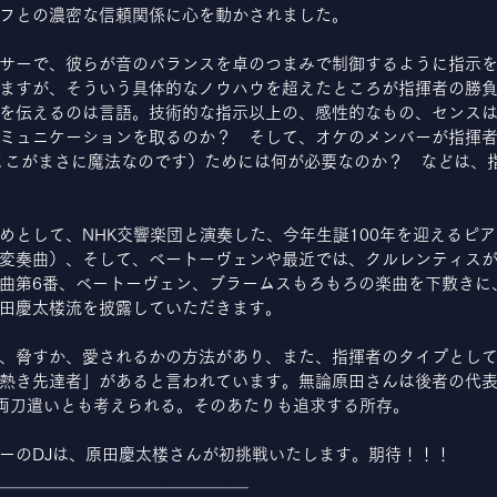
フとの濃密な信頼関係に心を動かされました。
サーで、彼らが音のバランスを卓のつまみで制御するように指示
ますが、そういう具体的なノウハウを超えたところが指揮者の勝
を伝えるのは言語。技術的な指示以上の、感性的なもの、センス
ミュニケーションを取るのか？　そして、オケのメンバーが指揮者
ここがまさに魔法なのです）ためには何が必要なのか？　などは、
めとして、NHK交響楽団と演奏した、今年生誕100年を迎えるピ
変奏曲）、そして、ベートーヴェンや最近では、クルレンティス
曲第6番、ベートーヴェン、ブラームスもろもろの楽曲を下敷きに
田慶太楼流を披露していただきます。
、脅すか、愛されるかの方法があり、また、指揮者のタイプとし
熱き先達者」があると言われています。無論原田さんは後者の代
の両刀遣いとも考えられる。そのあたりも追求する所存。
ーのDJは、原田慶太楼さんが初挑戦いたします。期待！！！
＿＿＿＿＿＿＿＿＿＿＿＿＿＿＿