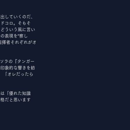
を出していくのだ、
負ドコロ。そもそ
はどういう風に言い
の表現を“察し
指揮者それぞれがオ
アソラの『タンガー
が印象的な響きを紡
、「オレだったら
ては「優れた知識
表格だと思います