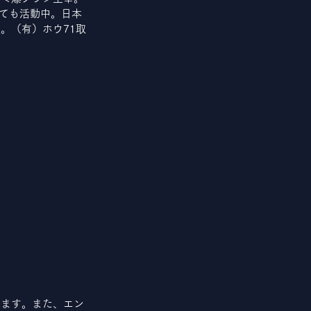
しても活動中。日本
。（有）ホウ71取
します。また、エン