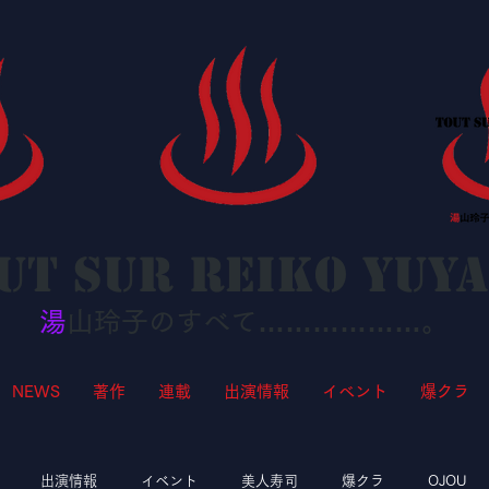
ut sur Reiko YUY
湯
山玲子のすべて………………。
NEWS
著作
連載
出演情報
イベント
爆クラ
出演情報
イベント
美人寿司
爆クラ
OJOU