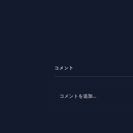
コメント
コメントを追加…
爆クラpresents「交響ラッ
プ クラシックとラップが挑