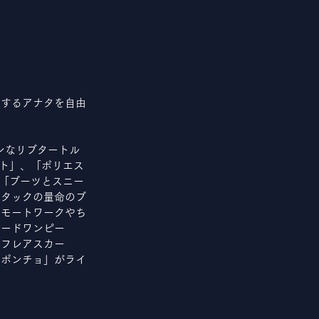
動するアナタを自由
ンなリブタートル
ート」、「ポリエス
る「ブーツとスニー
、タックの量命のブ
リモートワークやち
モードワンピー
うフレアスカー
用ポンチョ」がライ