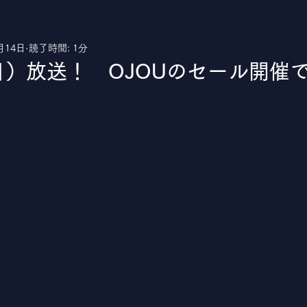
月14日
読了時間: 1分
uTube
日）放送！ OJOUのセール開催