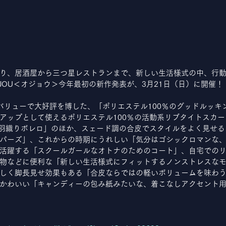
り、居酒屋から三つ星レストランまで、新しい生活様式の中、行
JOU＜オジョウ＞今年最初の新作発表が、3月21日（日）に開催！
バリューで大好評を博した、「ポリエステル100％のグッドルッキ
アップとして使えるポリエステル100％の活動系リブタイトスカ
的羽織りボレロ」のほか、スェード調の合皮でスタイルをよく見せ
パーズ」、これからの時期にうれしい「気分はゴシックロマンな
活躍する「スクールガールなオトナのためのコート」、自宅での
物などに便利な「新しい生活様式にフィットするノンストレスな
しく脚長見せ効果もある「合皮ならではの軽いボリュームを味わ
かわいい「キャンディーの包み紙みたいな、着こなしアクセント