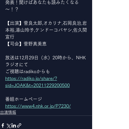
発表！聞けばあなたも読みたくなる
～！？
【出演】菅良太郎,オカリナ,石岡良治,岩
本裕,湯山玲子,ケンドーコバヤシ,佐久間
宣行
【司会】菅野真美恵
放送は12月29日（水）20時から、NHK
ラジオにて
ご視聴はradikoからも
https://radiko.jp/share/?
sid=JOAK&t=20211229200500
番組ホームページ
https://www4.nhk.or.jp/P7230/
出演情報