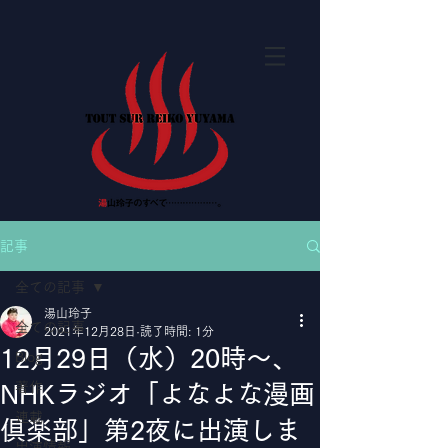
記事
全ての記事
湯山玲子
全ての記事
2021年12月28日
読了時間: 1分
12月29日（水）20時〜、
Blog
著作
NHKラジオ「よなよな漫画
連載
倶楽部」第2夜に出演しま
出演情報