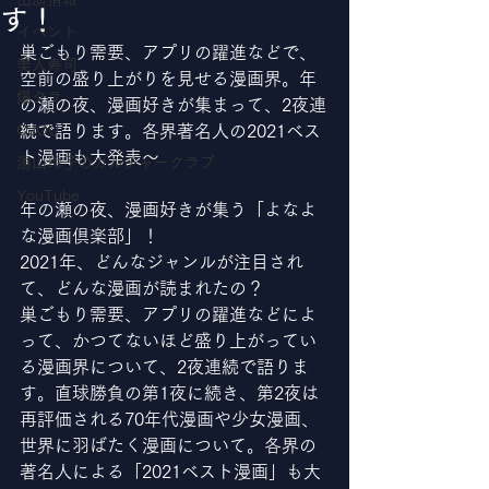
す！
イベント
巣ごもり需要、アプリの躍進などで、
美人寿司
空前の盛り上がりを見せる漫画界。年
爆クラ
の瀬の夜、漫画好きが集まって、2夜連
OJOU
続で語ります。各界著名人の2021ベス
ト漫画も大発表～
湯山玲子のカルチャークラブ
YouTube
年の瀬の夜、漫画好きが集う「よなよ
な漫画倶楽部」！
2021年、どんなジャンルが注目され
て、どんな漫画が読まれたの？
巣ごもり需要、アプリの躍進などによ
って、かつてないほど盛り上がってい
る漫画界について、2夜連続で語りま
す。直球勝負の第1夜に続き、第2夜は
再評価される70年代漫画や少女漫画、
世界に羽ばたく漫画について。各界の
著名人による「2021ベスト漫画」も大