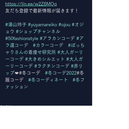
https://lin.ee/w2Z6MQq
友だち登録で最新情報が届きます！
#湯山玲子
#yuyamareiko
#ojou
#オジ
ョウ
#ショップチャンネル
#50fashionstyle
#アラカンコーデ
#ア
ラ還コーデ
#カラーコーデ
#ぽっち
ゃりさんの着痩せ研究所
#大人ガーリ
ーコーデ
#大きめシルエット
#大人ガ
ーリーコーデ
#ラクチンコーデ
#赤リ
ップ
💋#冬コーデ　
#冬コーデ2022
#冬
服コーデ　
#冬コーディネート
#冬フ
ァッション
OJOU