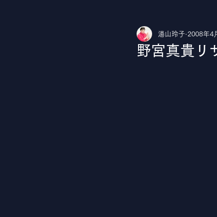
湯山玲子
2008年4
湯山玲子のカルチャークラブ
Yo
野宮真貴リ