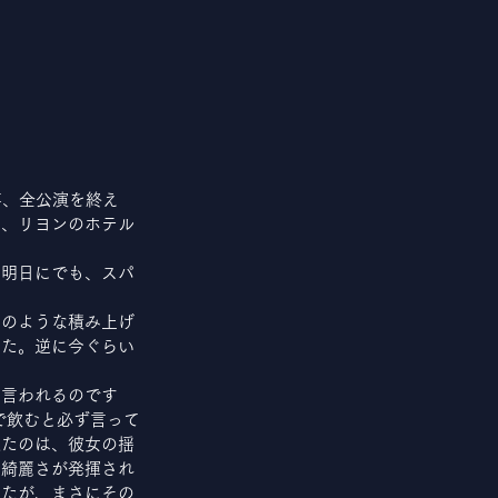
事、全公演を終え
ろ、リヨンのホテル
。明日にでも、スパ
山のような積み上げ
した。逆に今ぐらい
と言われるのです
で飲むと必ず言って
来たのは、彼女の揺
な綺麗さが発揮され
したが、まさにその