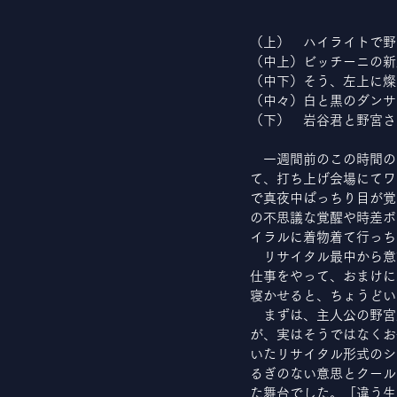
（上）　ハイライトで野
（中上）ビッチーニの新
（中下）そう、左上に燦
（中々）白と黒のダンサ
（下）　岩谷君と野宮さ
　一週間前のこの時間の
て、打ち上げ会場にてワ
で真夜中ぱっちり目が覚
の不思議な覚醒や時差ボ
イラルに着物着て行っち
　リサイタル最中から意
仕事をやって、おまけに
寝かせると、ちょうどい
　まずは、主人公の野宮
が、実はそうではなくお
いたリサイタル形式のシ
るぎのない意思とクール
た舞台でした。「違う生