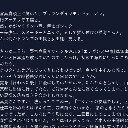
宮真貴頭上に輝いた、ブラウンダイヤモンドティアラ。
婚アツアツ寺田嬢と。
然とかがやくドン小西、極太ゴシック。
ー美少年、スヌーキーとニック。そして振り付けの横町さんと。
んは何かトランプの王様と女王様に見える。
さらに二日前、野宮真貴リサイタルVOL２｢エレガンス中毒｣は無
インと日本酒を飲んでいたのでしたっけ。初めて海外に行ったこ
めたり、
ケのタイムラグにびっくりしたものですが、今や年中そんな感じ
ゃいそうな継続感覚はいったい何なのでしょうか。
識を「終わった後」に飛ばしていたせいか、たんたんとしかし、
京都に出張に行ってたら、ご報告がこんなに遅くなってしまいま
い記憶の落ち着き具合かもしれません。
真貴さんですが、凄かったですねー。「古くからの友達でしょ」
仕事を始めたのはほんの三、四年前ぐらいから。 あのときふたり
ョウでしたが、こんなに早く形になり、二回目にしてここまで出
な推進力に他なりません。今回は何と言っても、ご本人の圧倒的
き物だよねぇ」と知り合いのコピーライターが終演後に言ってま