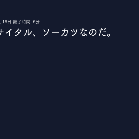
月16日
読了時間: 6分
uTube
サイタル、ソーカツなのだ。