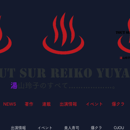
ut sur Reiko YUY
湯
山玲子のすべて………………。
NEWS
著作
連載
出演情報
イベント
爆クラ
出演情報
イベント
美人寿司
爆クラ
OJOU