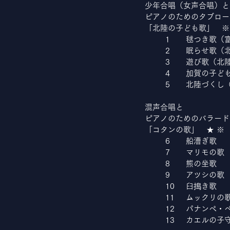
少年合唱（女声合唱）と
ピアノのためのタブロー
「北陸の子ども歌」　※
	1	毬つき歌
	2	眠らせ歌
	3	遊び歌（
	5	北陸づく
混声合唱と
ピアノのためのバラード
「コタンの歌」　★ ※
	6	船漕ぎ歌
	7	マリモの歌
	8	熊の坐歌
	9	アツシの歌
	10	臼搗き歌
	11	ムックリの
	12	パナン
	13	カエルの子