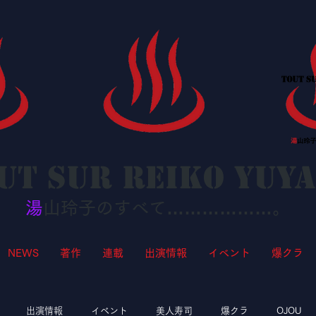
ut sur Reiko YUY
湯
山玲子のすべて………………。
NEWS
著作
連載
出演情報
イベント
爆クラ
出演情報
イベント
美人寿司
爆クラ
OJOU