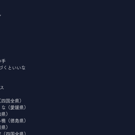
ん
の手
〕 つづくといいな
ス
やし（四国全県）
ぜ吹くな（愛媛県）
高知県）
かずら橋（徳島県）
香川県）
子守歌（四国全県）