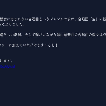
機会に恵まれない合唱曲というジャンルですが、合唱団「空」の
るに至りました。
晴らしい歌唱、そして親バカながら湯山昭楽曲の合唱曲の数々は
ラリーに加えていただけますことを！
けます。
O0qAQxnI