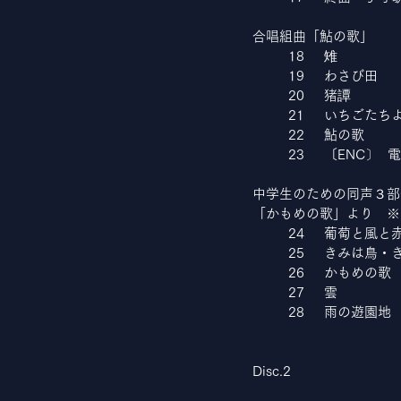
合唱組曲「鮎の歌」
	18	雉
	19	わさび田
	20	猪譚
	21	いちごたち
	22	鮎の歌
	23	〔ENC〕  
中学生のための同声３部
「かもめの歌」より　※
	24	葡萄と風
	25	きみは鳥
	26	かもめの歌
	27	雲
	28	雨の遊園地
Disc.2