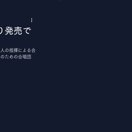
り発売で
本人の指揮による合
女のための合唱団