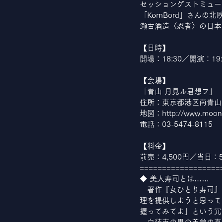
セッションゲストミュー
「KornBord」さんの
瀬古酒造〈忍者〉の日本
【日時】
開場：18:30／開演：19:
【会場】
「青山 月見ル君想フ」
住所：東京都港区南青山 4-
地図：http://www.moonr
電話：03-5474-8115
【料金】
前売：4,500円／当日：5
==================
◆ 美人寿司とは……
　著作『女ひとり寿司』
理を提供しようと思って
握ってみてよ」という冗