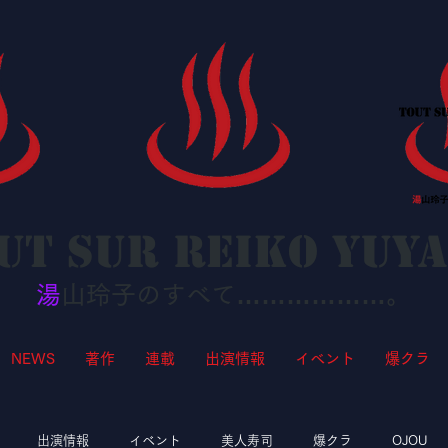
ut sur Reiko YUY
湯
山玲子のすべて………………。
NEWS
著作
連載
出演情報
イベント
爆クラ
出演情報
イベント
美人寿司
爆クラ
OJOU