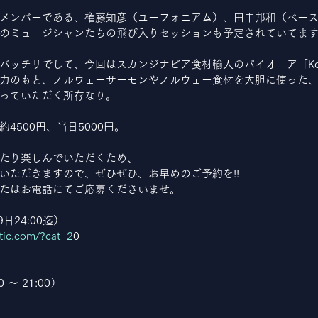
メンバーである、権藤知彦（ユーフォニアム）、田中邦和（ベー
のミュージシャンたちの飛び入りセッションも予定されていてま
バッチリでして、今回はスカンジナビア食材輸入のパイオニア「Kor
力のもと、ノルウェーサーモンやノルウェー食材を大胆に使った
っていただく所存なり。
4500円、当日5000円。
たり楽しんでいただくため、
いただきますので、ぜひぜひ、お早めのご予約を!!
たはお電話にてご応募くださいませ。
日24:00迄）
tic.com/?cat=2
0
0 ～ 21:00）