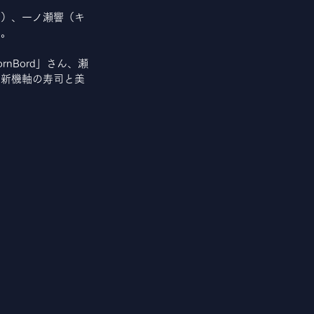
ス）、一ノ瀬響（キ
す。
nBord」さん、瀬
、新機軸の寿司と美