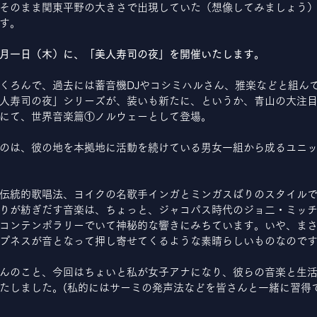
そのまま関東平野の大きさで出現していた（想像してみましょう
す。
月一日（木）に、「美人寿司の夜」を開催いたします。
くろんで、過去には蓄音機DJやコシミハルさん、雅楽などと組ん
人寿司の夜」シリーズが、装いも新たに、というか、青山の大注
にて、世界音楽篇①ノルウェーとして登場。
のは、彼の地を本拠地に活動を続けている男女一組から成るユニット、
伝統的歌唱法、ヨイクの名歌手インガとミンガスばりのスタイル
りが紡ぎだす音楽は、ちょっと、ジャコパス時代のジョ二・ミッ
コンテンポラリーでいて神秘的な響きにみちています。いや、ま
プネスが音となって押し寄せてくるような素晴らしいものなので
んのこと、今回はちょいと私が女子アナになり、彼らの音楽と生
たしました。(私的にはサーミの発声法などを皆さんと一緒に習得