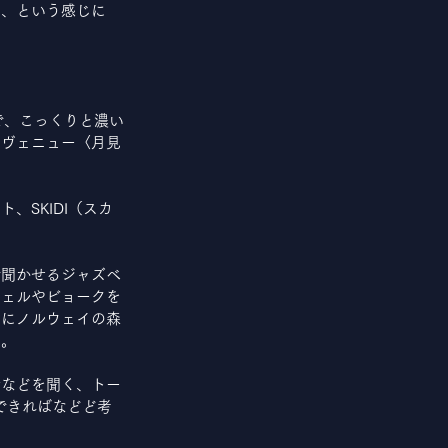
）、という感じに
で、こっくりと濃い
目ヴェニュー〈月見
SKIDI（スカ
で聞かせるジャズベ
チェルやビョークを
さにノルウェイの森
す。
活などを聞く、トー
できればなどど考