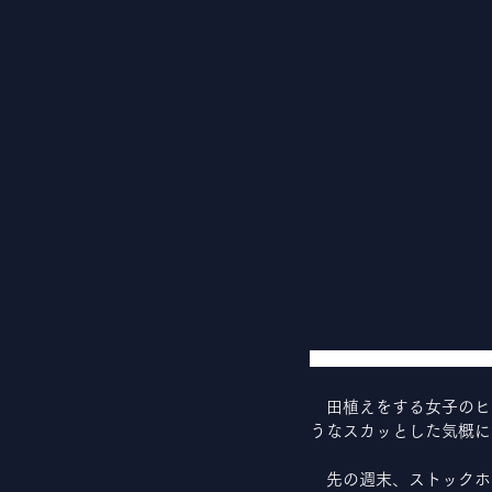
「早乙女の尻につかへる
　田植えをする女子のヒ
うなスカッとした気概に
　先の週末、ストックホ