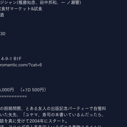
ジシャン(権藤知彦、田中邦和、一 ノ瀬響)
北欧食材マーケット&試食
酒
30
9-1 B1F
omantic.com/?cat=6
,000円　（+1D 500円）
===========
の脱稿間際、とある友人の出版記念パーティーで自慢料
いた矢先、「ユヤマ、寿司の本書いているんだったら、
談を真に受けて2004年にスタート。