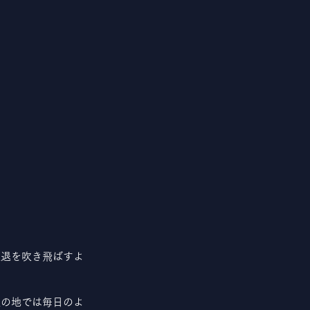
敗退を吹き飛ばすよ
彼の地では毎日のよ