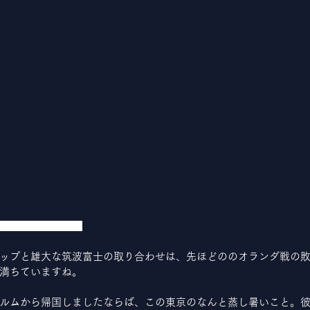
筑波哉」小林一茶
ップと雄大な筑波富士の取り合わせは、先ほどののオランダ戦の
満ちていますね。
ルムから帰国しましたならば、この東京のなんと蒸し暑いこと。