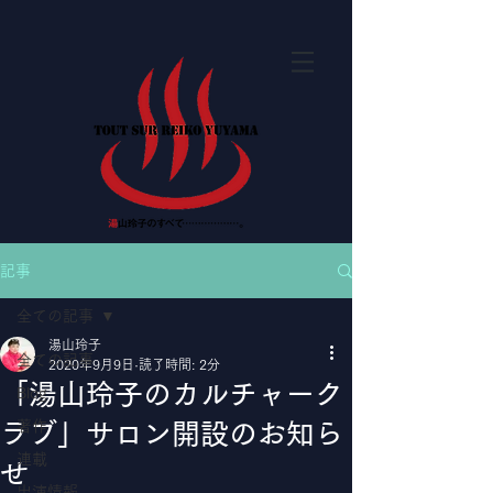
記事
全ての記事
湯山玲子
全ての記事
2020年9月9日
読了時間: 2分
「湯山玲子のカルチャーク
Blog
著作
ラブ」サロン開設のお知ら
連載
せ
出演情報