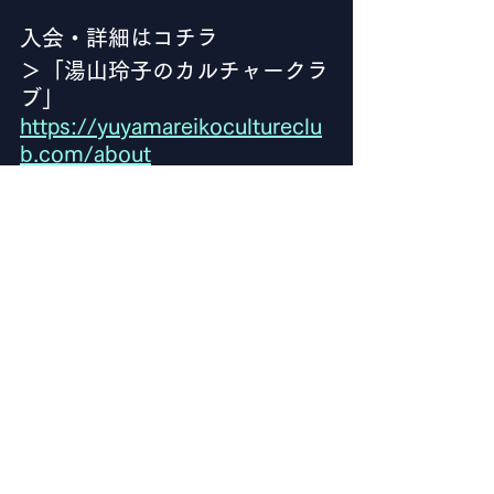
入会・詳細はコチラ
＞「湯山玲子のカルチャークラ
ブ」
https://yuyamareikocultureclu
b.com/about
****************************************
会費		8,800円（月額）
受付期間	9月9日（水）〜9月23日
（水）17時
活動開始	9月25日（金）
プラットフォーム	
OSIRO（
osiro.it
）
****************************************
Blog