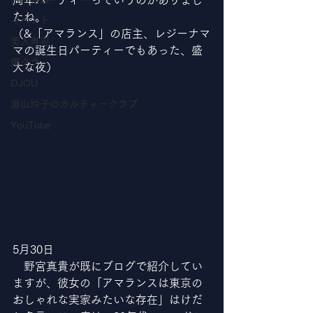
周年パーティーっていうのがありまし
たね。
イベント
（&「アマランス」の店主、レジーナマ
美人寿司
マの誕生日パーティーでもあった、盛
爆クラ
大な夜）
OJOU
湯山玲子のカルチャークラブ
YouTube
5月30日
　野宮真貴が既にブログで紹介してい
ますが、彼女の「アマランスは東京の
おしゃれな実家みたいな存在」はけだ