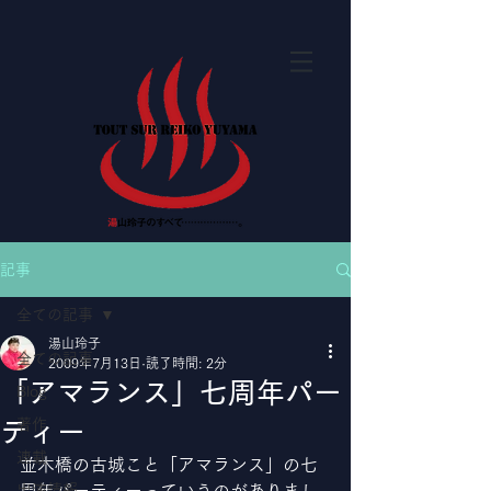
記事
全ての記事
湯山玲子
全ての記事
2009年7月13日
読了時間: 2分
「アマランス」七周年パー
Blog
著作
ティー
連載
並木橋の古城こと「アマランス」の七
出演情報