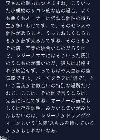
李さんの魅力につきますね。こういっ
た小規模のサロン的な店の場合、よく
も悪くもオーナーは強烈な個性の持ち
主が多いわけです。で、そのセンスや
個性があるとき、うっとおしくなると
きがが必ず来るんですね。そのときが
その店、卒業の頃合いなのだろうけ
ど、レジーナママにはそういった灰汁
のうなものが無いのだ。彼女は君臨す
れど統治せず、ってもはや天皇家の空
気感ですよ。バーやクラブは"詣で"、と
いう言葉がお似合いの特別な場所だけ
れど、ここは、その例で言うならば、
完全に神社ですね。オーナーの表現も
しくは存在証明、みたいな匂いがみじ
んもないのは、レジーナがドラアグク
ィーンという"女装"スキルを持っている
からかもしれないなあ。
Blog